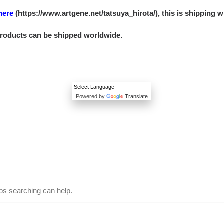
here
(https://www.artgene.net/tatsuya_hirota/), this is shipping w
products can be shipped worldwide.
Powered by
Translate
aps searching can help.