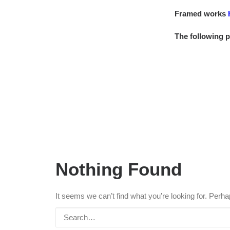
Framed works
The following 
Nothing Found
It seems we can’t find what you’re looking for. Perh