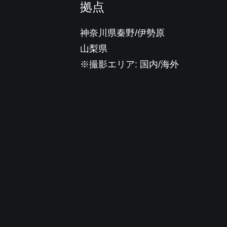
拠点
神奈川県秦野/伊勢原
山梨県
※撮影エリア: 国内/海外