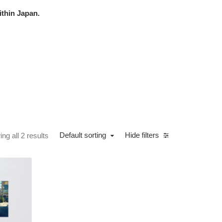
ithin Japan.
Default sorting
Hide filters
ng all 2 results