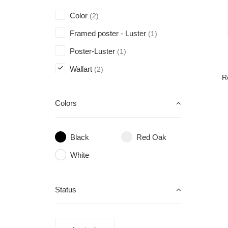
Color
(2)
Framed poster - Luster
(1)
Poster-Luster
(1)
Wallart
(2)
R
Colors
Black
Red Oak
White
Status