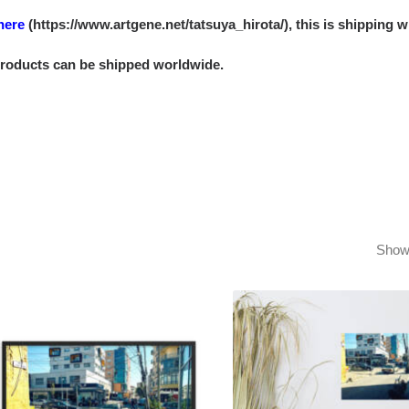
here
(https://www.artgene.net/tatsuya_hirota/), this is shipping w
products can be shipped worldwide.
Showi