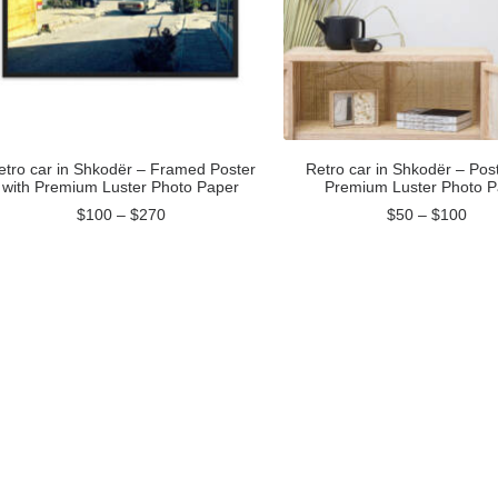
etro car in Shkodër – Framed Poster
Retro car in Shkodër – Post
with Premium Luster Photo Paper
Premium Luster Photo P
$
100
–
$
270
$
50
–
$
100