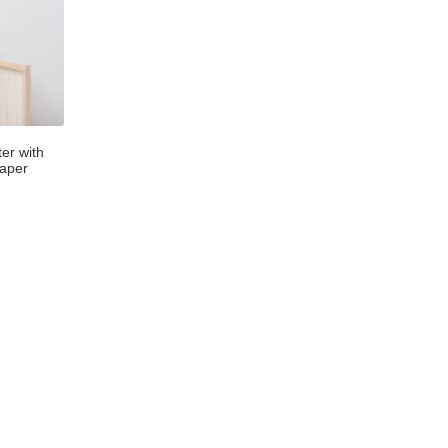
er with
aper